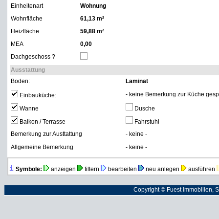
Einheitenart
Wohnung
Wohnfläche
61,13 m²
Heizfläche
59,88 m²
MEA
0,00
Dachgeschoss ?
Ausstattung
Boden:
Laminat
- keine Bemerkung zur Küche gespe
Einbauküche:
Wanne
Dusche
Balkon / Terrasse
Fahrstuhl
Bemerkung zur Austtattung
- keine -
Allgemeine Bemerkung
- keine -
Symbole:
anzeigen
filtern
bearbeiten
neu anlegen
ausführen
Copyright © Fuest Immobilien, 