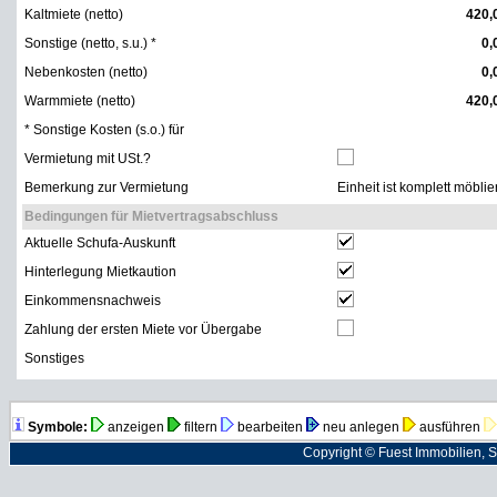
Kaltmiete (netto)
420,
Sonstige (netto, s.u.) *
0,
Nebenkosten (netto)
0,
Warmmiete (netto)
420,
* Sonstige Kosten (s.o.) für
Vermietung mit USt.?
Bemerkung zur Vermietung
Einheit ist komplett möbli
Bedingungen für Mietvertragsabschluss
Aktuelle Schufa-Auskunft
Hinterlegung Mietkaution
Einkommensnachweis
Zahlung der ersten Miete vor Übergabe
Sonstiges
Symbole:
anzeigen
filtern
bearbeiten
neu anlegen
ausführen
Copyright © Fuest Immobilien, 