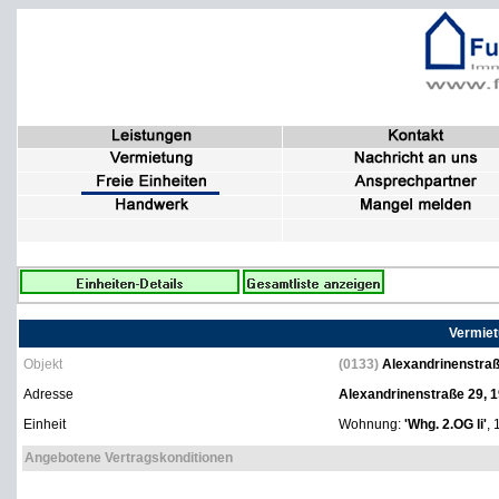
Vermiet
Objekt
(0133)
Alexandrinenstra
Adresse
Alexandrinenstraße 29, 
Einheit
Wohnung:
'Whg. 2.OG li'
, 
Angebotene Vertragskonditionen